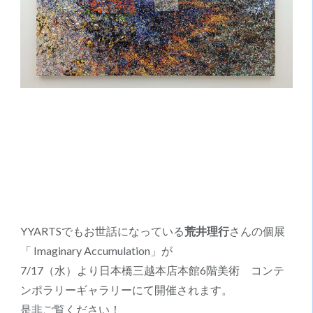
ョ
ン
YYARTSでもお世話になっている
荒井理行
さんの個展
「 Imaginary Accumulation」が
7/17（水）より日本橋三越本店本館6階美術 コンテ
ンポラリーギャラリーにて開催されます。
是非ご覧ください！