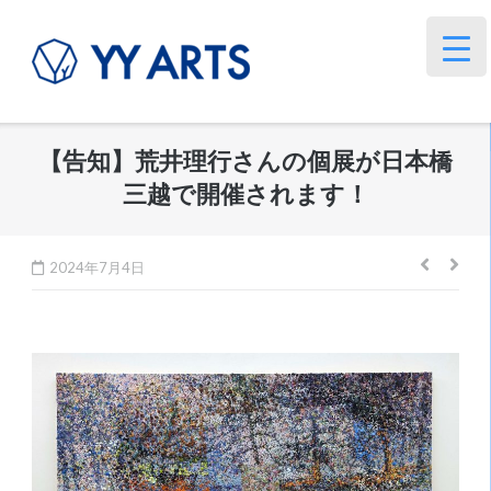
コ
ン
テ
ン
ツ
【告知】荒井理行さんの個展が日本橋
へ
三越で開催されます！
ス
キ
ッ
投
2024年7月4日
プ
稿
ナ
ビ
ゲ
ー
シ