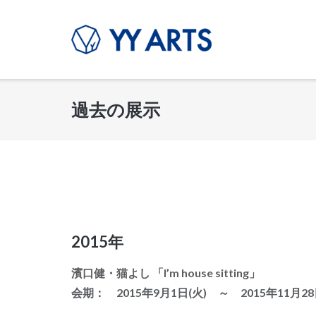
コ
ン
テ
ン
ツ
過去の展示
へ
ス
キ
ッ
プ
2015年
濱口健・猫よし 「I’m house sitting」
会期： 2015年9月1日(火) ～ 2015年11月28