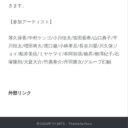
きます。
【参加アーティスト】
薄久保香/
中村ケンゴ/
小川佳夫/
笛田亜希/山口典子/平
川恒太/増田将大/濱口健/小林孝亘/長谷川愛/川久保ジ
ョイ/船井美佐/ミヤケマイ/本阿弥清/椿昇/柳澤紀子/石
塚隆則/大庭大介/竹廣泰介/丹羽勝次/グループ幻触
外部リンク
© 2026年
YY ARTS
Theme by
Puro