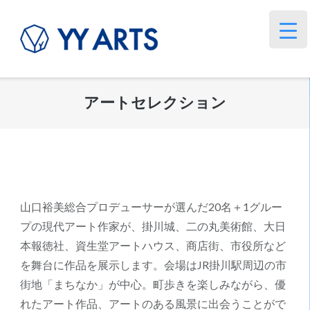
コ
ン
テ
ン
ツ
アートセレクション
へ
ス
キ
ッ
プ
山口裕美総合プロデューサーが選んだ20名＋1グルー
プの現代アート作家が、掛川城、二の丸美術館、大日
本報徳社、資生堂アートハウス、商店街、市役所など
を舞台に作品を展示します。会場はJR掛川駅周辺の市
街地「まちなか」が中心。町歩きを楽しみながら、優
れたアート作品、アートのある風景に出会うことがで